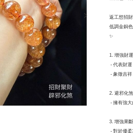
返工想招財
低調金銅色
✨

1. 增強財運
 - 代表財運，能提升佩戴者的正財及橫財運。

 - 象徵吉祥，帶來好運。

2. 避邪化煞
 - 擁有強大的避邪能力，能幫助佩戴者防止小人干擾。

3. 增強果斷
 - 對於優柔寡斷、猶豫不決的人，能加強其決策能力。
