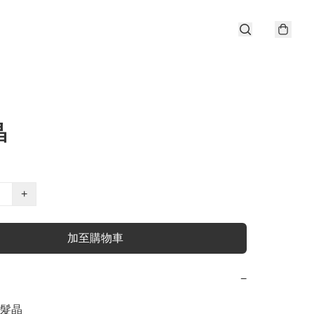
晶
+
加至購物車
−
髮晶
