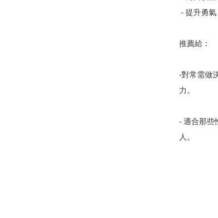
 - 提升勇氣，增強魄力。

推薦給：

-對常需做
力。

- 適合那