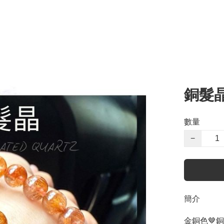
銅髮
數量
−
簡介
金銅色🤎銅