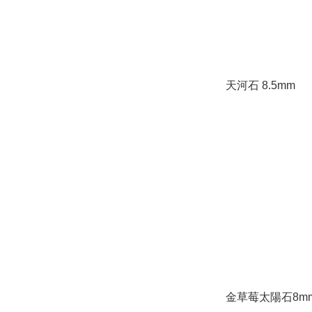
天河石 8.5mm
金草莓太陽石8m