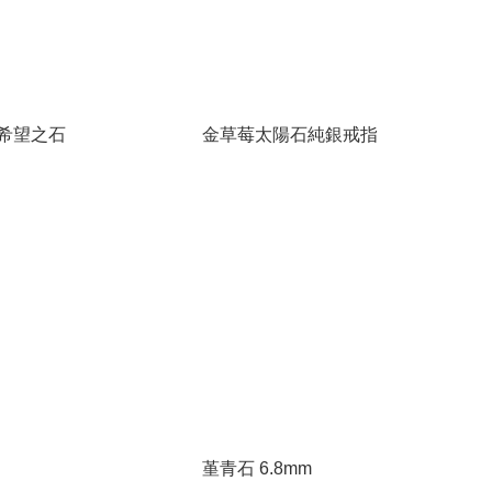
希望之石
金草莓太陽石純銀戒指
堇青石 6.8mm