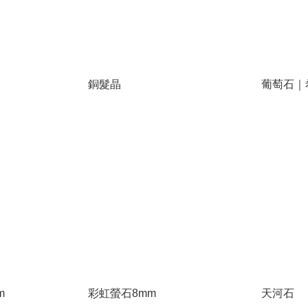
銅髮晶
葡萄石｜
m
彩虹螢石8mm
天河石