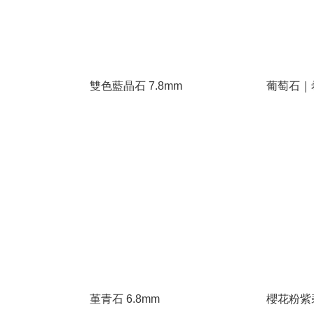
雙色藍晶石 7.8mm
葡萄石｜
堇青石 6.8mm
櫻花粉紫碧