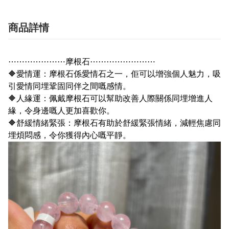
商品詳情
⋯⋯⋯⋯⋯⋯⋯摩根石⋯⋯⋯⋯⋯⋯⋯⋯
🔶
愛情運：摩根石係愛情石之一，佢可以增強個人魅力，吸
引愛情同埋鞏固同伴之間嘅感情。
🔶
人緣運：佩戴摩根石可以幫助改善人際關係同埋增進人
緣，令身邊嘅人更加喜歡你。
🔶
舒緩情緒緊張：摩根石有助於舒緩緊張情緒，減輕焦慮同
埋煩悶感，令你獲得內心嘅平靜。