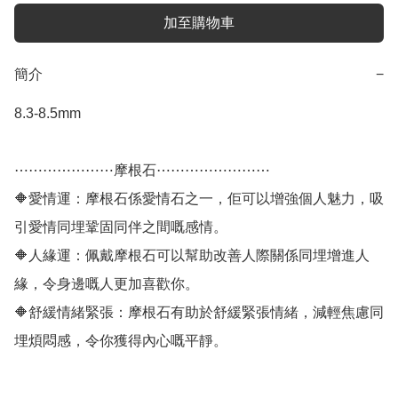
加至購物車
簡介
−
8.3-8.5mm

⋯⋯⋯⋯⋯⋯⋯摩根石⋯⋯⋯⋯⋯⋯⋯⋯

🔶愛情運：摩根石係愛情石之一，佢可以增強個人魅力，吸
引愛情同埋鞏固同伴之間嘅感情。

🔶人緣運：佩戴摩根石可以幫助改善人際關係同埋增進人
緣，令身邊嘅人更加喜歡你。

🔶舒緩情緒緊張：摩根石有助於舒緩緊張情緒，減輕焦慮同
埋煩悶感，令你獲得內心嘅平靜。